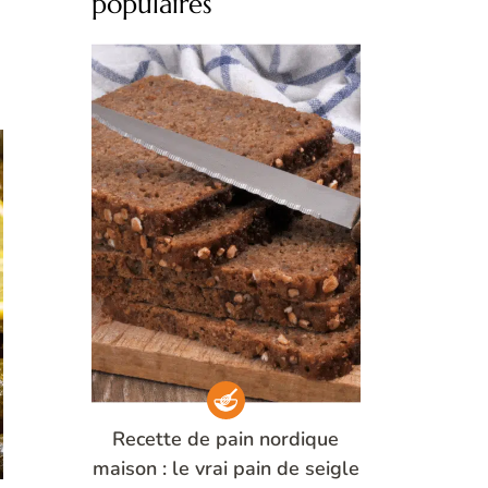
populaires
f
o
r
:
Recette de pain nordique
maison : le vrai pain de seigle