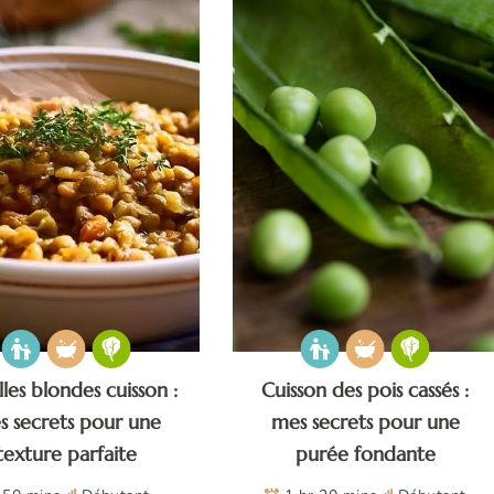
lles blondes cuisson :
Cuisson des pois cassés :
s secrets pour une
mes secrets pour une
texture parfaite
purée fondante