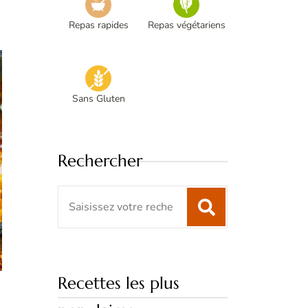
Repas rapides
Repas végétariens
Sans Gluten
Rechercher
S
e
a
r
c
Recettes les plus
h