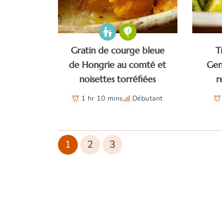
Gratin de courge bleue
T
de Hongrie au comté et
Gen
noisettes torréfiées
r
1 hr 10 mins
Débutant
1
2
3