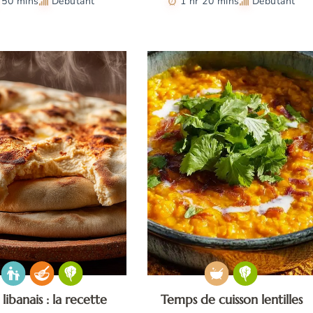
50 mins
Débutant
1 hr 20 mins
Débutant
 libanais : la recette
Temps de cuisson lentilles