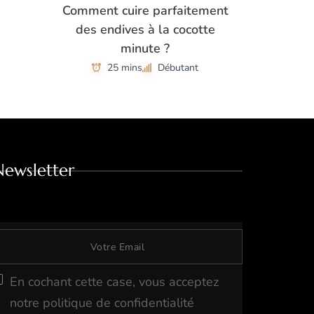
Comment cuire parfaitement
des endives à la cocotte
minute ?
25 mins
Débutant
Newsletter
En cochant cette case, vous acceptez
notre politique de confidentialité